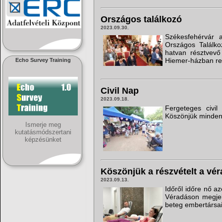
Országos találkozó
2023.09.30.
Székesfehérvár a
Országos Találko
hatvan résztvevő
Hiemer-házban ren
Echo Survey Training
Civil Nap
2023.09.18.
Fergeteges civi
Köszönjük mindenk
Ismerje meg
kutatásmódszertani
képzésünket
Köszönjük a részvételt a vé
2023.09.13.
Időről időre nő az
Véradáson megjele
beteg embertársai