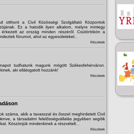
d otthont a Civil Közösségi Szolgáltató Központok
zójának. Ez a hatodik ilyen alkalom, melyre mintegy
 érkezett az ország minden részéről. Csütörtökön a
deztek fórumot, ahol az egyesületeket...
Részletek
l napot tudhatunk magunk mögött Székesfehérváron.
inek, aki ellátogatott hozzánk!
Részletek
radáson
ok száma, akik a tavasszal és ősszel meghirdetett Civil
nve, a társadalmi felelősségvállalás jegyében segítik
kat. Köszönjük mindenkinek a részvételt...
Részletek