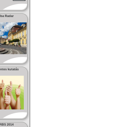
lba Radar
ntes kutatás
RBS 2014