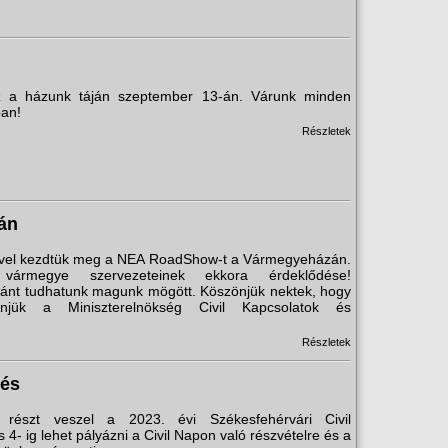
sz a házunk táján szeptember 13-án. Várunk minden
ban!
Részletek
án
ővel kezdtük meg a NEA RoadShow-t a Vármegyeházán.
vármegye szervezeteinek ekkora érdeklődése!
tánt tudhatunk magunk mögött. Köszönjük nektek, hogy
zönjük a Miniszterelnökség Civil Kapcsolatok és
Részletek
zés
észt veszel a 2023. évi Székesfehérvári Civil
- ig lehet pályázni a Civil Napon való részvételre és a