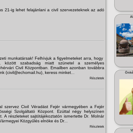
s 21-ig lehet felajánlani a civil szervezeteknek az adó
A
ezeti munkatársak! Felhívjuk a figyelmeteket arra, hogy
5. között szabadság miatt szünetel a személyes
ehérvári Civil Központban. Emailben azonban továbbra
nk (civil@echomail.hu), keress minket...
Önké
Részletek
al szervez Civil Véradást Fejér vármegyében a Fejér
össégi Szolgáltató Központ. Ezúttal négy helyszínen
. A részleteket sajtótájékoztatón ismertette Dr. Molnár
 Vármegyei Közgyűlés elnöke és Dr...
Részletek
Y