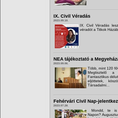
IX. Civil Véradás
2023.09.10.
IX. Civil Véradás le
véradót a Titkok Házá
NEA tájékoztató a Megyeház
2023.09.06.
Több, mint 120 f
Megtisztelő a 
Fantasztikus délu
eljöttetek, kös
Társadalmi...
Fehérvári Civil Nap-jelentke
2023.07.28.
Mondd, te is r
Napon? Augusztus 4