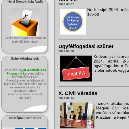
Helyi Demokrácia Audit
2024.05.07.
Ne feledje! 2024. máju
1%-ot!
Székesfehérvári demokráciát
értékelő jelentések
Ügyfélfogadási szünet
2024.03.28.
Kedves civil szerv
Echo Adatbázisok
2024. április 2-
ügyfélfogadás a F
is elérhetőek vagyu
Az Intézet
Nyílt Adatbázisok
Programja
keretén belül a
korábbi évek Echo
ifjúságkutatási adatbázisait
teljes körűen elérhetővé tettük
az érdeklődőknek. Az
adatbázisokhoz
X. Civil Véradás
való hozzáférést itt lehet
igényelni.
2024.02.15.
Tizedik alkalomm
Megyei Civil Köz
várják a véradókat
Krisztián, a Fejér
Stratégiai partnerünk