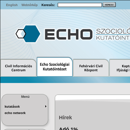
English
Webtérkép
Keresés:
Menü
kutatások
echo network
Hírek
Adó 1%