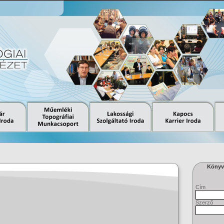
Könyvt
Cím
Szerző