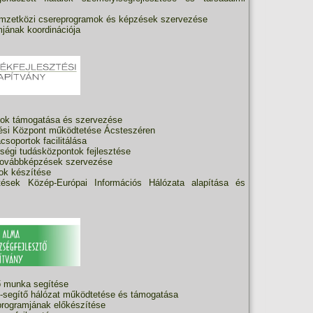
ő nemzetközi csereprogramok és képzések szervezése
jának koordinációja
amok támogatása és szervezése
tési Központ működtetése Ácsteszéren
csoportok facilitálása
érségi tudásközpontok fejlesztése
i továbbképzések szervezése
mok készítése
ések Közép-Európai Információs Hálózata alapítása és
tő munka segítése
-segítő hálózat működtetése és támogatása
rogramjának előkészítése