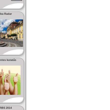
lba Radar
ntes kutatás
RBS 2014