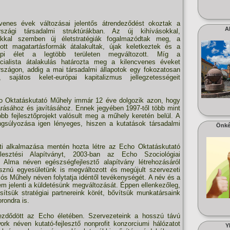
venes évek változásai jelentős átrendeződést okoztak a
A
rszági társadalmi struktúrákban. Az új kihívásokkal,
ákkal szemben új életstratégiák fogalmazódtak meg, a
tt magatartásformák átalakultak, újak keletkeztek és a
api élet a legtöbb területen megváltozott. Míg a
cialista átalakulás határozta meg a kilencvenes éveket
szágon, addig a mai társadalmi állapotok egy fokozatosan
ó, sajátos kelet-európai kapitalizmus jellegzetességeit
.
 Oktatáskutató Műhely immár 12 éve dolgozik azon, hogy
tárásához és javításához. Ennek jegyében 1997-től több mint
bb fejlesztőprojekt valósult meg a műhely keretén belül. A
ngsúlyozása igen lényeges, hiszen a kutatások társadalmi
Önké
ti alkalmazása mentén hozta létre az Echo Oktatáskutató
esztési Alapítványt, 2003-ban az Echo Szociológiai
d Alma néven egészségfejlesztő alapítvány létrehozásáról
sznú egyesületünk is megváltozott és megújult szervezeti
ciós Műhely néven folytatja idéntől tevékenységét. A név és a
em jelenti a küldetésünk megváltozását. Éppen ellenkezőleg,
sítsük stratégiai partnereink körét, bővítsük munkatársaink
rondra is.
ezdődött az Echo életében. Szervezeteink a hosszú távú
ork néven kutató-fejlesztő nonprofit konzorciumi hálózatot
Y