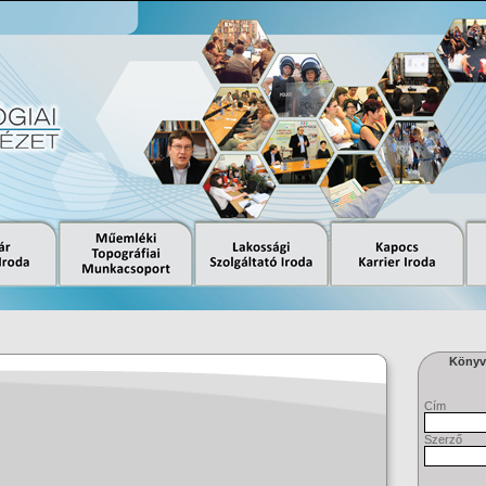
Könyvt
Cím
Szerző