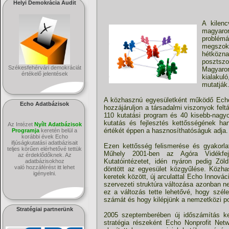
Helyi Demokrácia Audit
A kilenc
magyaro
problém
megszoko
hétközn
posztszo
Székesfehérvári demokráciát
Magyaror
értékelő jelentések
kialakul
mutatják
A közhasznú egyesületként működő Echo
Echo Adatbázisok
hozzájáruljon a társadalmi viszonyok fel
110 kutatási program és 40 kisebb-nagyo
kutatás és fejlesztés kettősségének ha
Az Intézet
Nyílt Adatbázisok
értékét éppen a hasznosíthatóságuk adja.
Programja
keretén belül a
korábbi évek Echo
ifjúságkutatási adatbázisait
Ezen kettősség felismerése és gyakorla
teljes körűen elérhetővé tettük
Műhely 2001-ben az Agóra Vidékfejl
az érdeklődőknek. Az
Kutatóintézetet, idén nyáron pedig Zöl
adatbázisokhoz
való hozzáférést itt lehet
döntött az egyesület közgyűlése. Közha
igényelni.
keretek között, új arculattal Echo Innová
szervezeti struktúra változása azonban n
ez a változás tette lehetővé, hogy széle
számát és hogy kilépjünk a nemzetközi po
Stratégiai partnerünk
2005 szeptemberében új időszámítás k
stratégia részeként Echo Nonprofit Netw