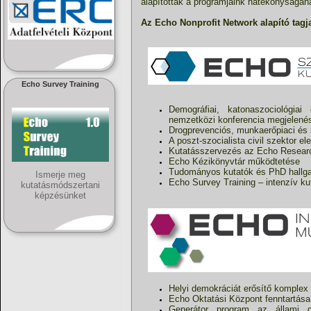
alapítottak a programjaink hatékonyságán
Az Echo Nonprofit Network alapító tagj
Echo Survey Training
Demográfiai, katonaszociológiai
nemzetközi konferencia megjelené
Drogprevenciós, munkaerőpiaci és s
A poszt-szocialista civil szektor e
Kutatásszervezés az Echo Resear
Echo Kézikönyvtár működtetése
Tudományos kutatók és PhD hallga
Ismerje meg
Echo Survey Training – intenzív k
kutatásmódszertani
képzésünket
Helyi demokráciát erősítő komplex 
Echo Oktatási Központ fenntartása
Generátor program az állami go