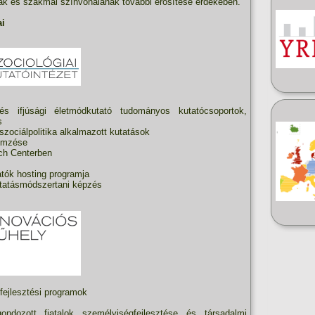
ak és szakmai színvonalának további erősítése érdekében.
ai
 és ifjúsági életmódkutató tudományos kutatócsoportok,
s
zociálpolitika alkalmazott kutatások
lemzése
ch Centerben
tók hosting programja
utatásmódszertani képzés
fejlesztési programok
ndozott fiatalok személyiségfejlesztése és társadalmi