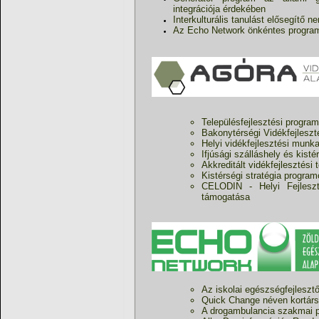
integrációja érdekében
Interkulturális tanulást elősegít
Az Echo Network önkéntes program
Településfejlesztési progr
Bakonytérségi Vidékfejlesz
Helyi vidékfejlesztési munka
Ifjúsági szálláshely és kist
Akkreditált vidékfejlesztés
Kistérségi stratégia progra
CELODIN - Helyi Fejleszt
támogatása
Az iskolai egészségfejlesz
Quick Change néven kortárs
A drogambulancia szakmai p